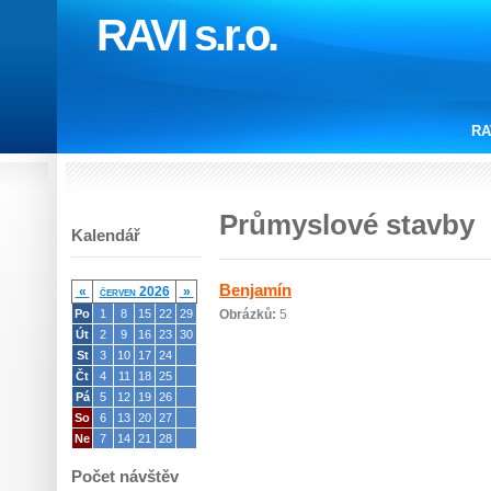
RAVI s.r.o.
RA
Průmyslové stavby
Kalendář
Benjamín
«
červen 2026
»
Po
1
8
15
22
29
Obrázků:
5
Út
2
9
16
23
30
St
3
10
17
24
Čt
4
11
18
25
Pá
5
12
19
26
So
6
13
20
27
Ne
7
14
21
28
Počet návštěv