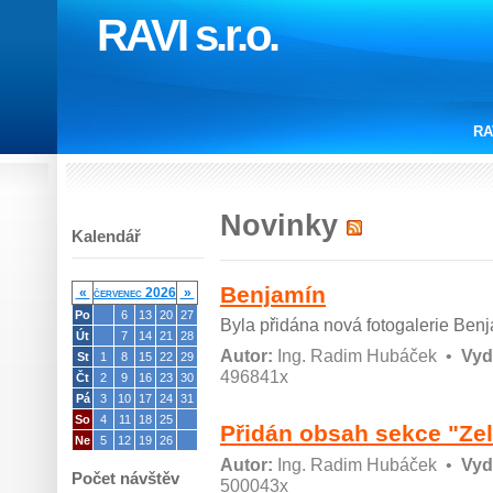
RAVI s.r.o.
RA
Novinky
Kalendář
Benjamín
«
červenec 2026
»
Po
6
13
20
27
Byla přidána nová fotogalerie Ben
Út
7
14
21
28
Autor:
Ing. Radim Hubáček
•
Vyd
St
1
8
15
22
29
496841x
Čt
2
9
16
23
30
Pá
3
10
17
24
31
So
4
11
18
25
Přidán obsah sekce "Ze
Ne
5
12
19
26
Autor:
Ing. Radim Hubáček
•
Vyd
Počet návštěv
500043x