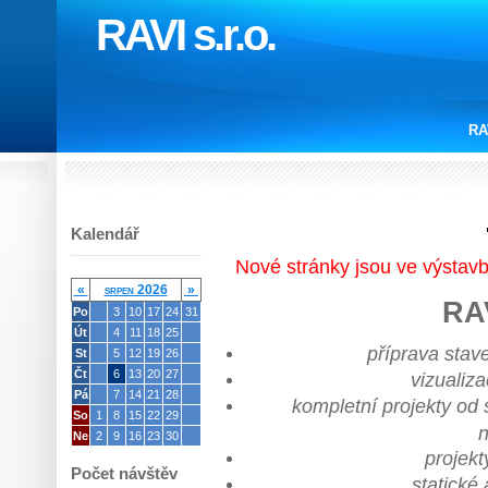
RAVI s.r.o.
RA
Kalendář
Nové stránky jsou ve výstavb
«
srpen 2026
»
RAV
Po
3
10
17
24
31
Út
4
11
18
25
příprava stav
St
5
12
19
26
Čt
6
13
20
27
vizualiza
Pá
7
14
21
28
kompletní projekty od 
So
1
8
15
22
29
n
Ne
2
9
16
23
30
projek
Počet návštěv
statické